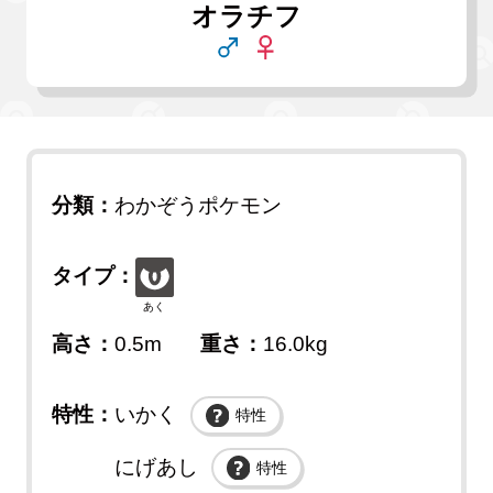
オラチフ
分類：
わかぞうポケモン
タイプ：
あく
高さ：
0.5m
重さ：
16.0kg
特性：
いかく
特性
にげあし
特性