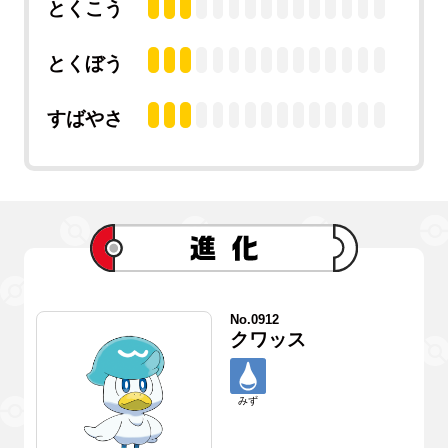
とくこう
とくぼう
すばやさ
No.0912
クワッス
みず