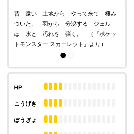
まわ
昔 遠い 土地から やって来て 棲み
流れ
 思
ついた。 羽から 分泌する ジェル
る 
ンス
は 水と 汚れを 弾く。 （『ポケッ
い込
トモンスター スカーレット』より）
ター
HP
こうげき
ぼうぎょ