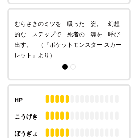
人
むらさきのミツを 吸った 姿。 幻想
艶や
アで
的な ステップで 死者の 魂を 呼び
に 
ケッ
出す。 （『ポケットモンスター スカー
は 
）
レット』より）
トモ
HP
こうげき
ぼうぎょ