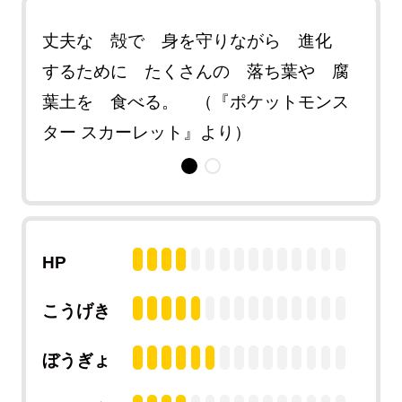
発電
丈夫な 殻で 身を守りながら 進化
食べ
 先
するために たくさんの 落ち葉や 腐
して
モン
葉土を 食べる。 （『ポケットモンス
端か
ター スカーレット』より）
スタ
HP
こうげき
ぼうぎょ