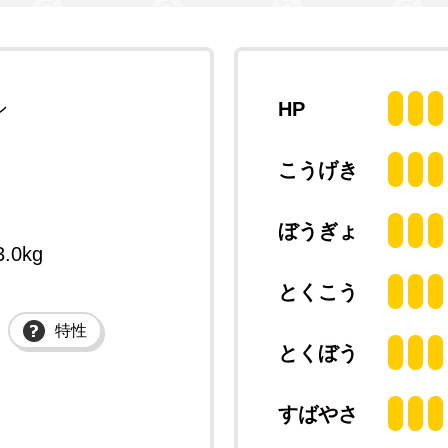
ン
HP
こうげき
ぼうぎょ
3.0kg
とくこう
特性
とくぼう
すばやさ