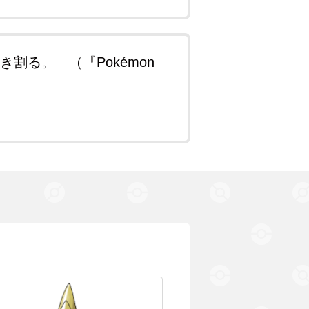
る。 （『Pokémon