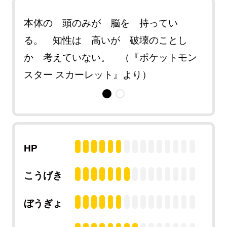
嫌
本体の 頭のみが 脳を 持ってい
昔 
た
る。 知性は 高いが 破壊のことし
い 
モン
か 考えていない。 （『ポケットモン
と 
スター スカーレット』より）
スタ
HP
こうげき
ぼうぎょ