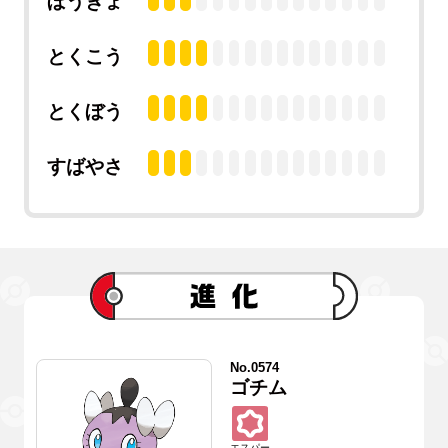
ぼうぎょ
とくこう
とくぼう
すばやさ
No.0574
ゴチム
エスパー