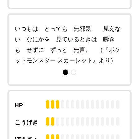
 リ
いつもは とっても 無邪気。 見えな
サイ
しく
い なにかを 見ているときは 瞬き
ボン
トモ
も せずに ずっと 無言。 （『ポケ
泣き
ットモンスター スカーレット』より）
ンス
HP
こうげき