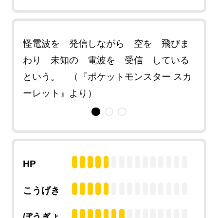
構
怪電波を 発信しながら 空を 飛びま
特殊
 角
わり 未知の 電波を 受信 している
構造
信
という。 （『ポケットモンスター スカ
に 
アルセ
ーレット』より）
ー 
HP
こうげき
ぼうぎょ