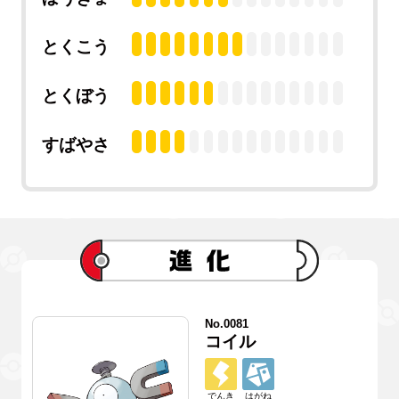
とくこう
とくぼう
すばやさ
No.0081
コイル
でんき
はがね