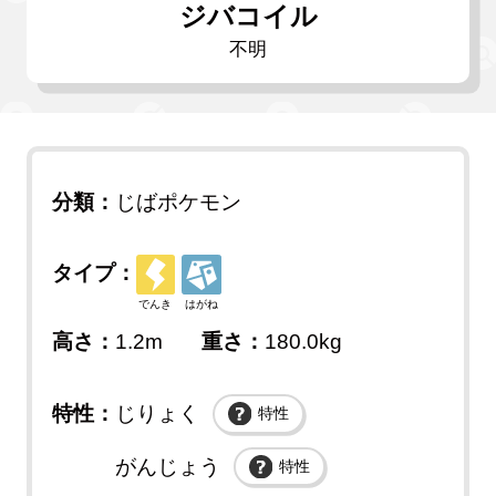
ジバコイル
不明
分類：
じばポケモン
タイプ：
でんき
はがね
高さ：
1.2m
重さ：
180.0kg
特性：
じりょく
特性
がんじょう
特性