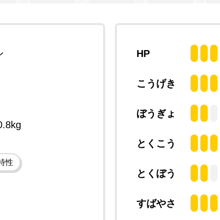
ン
HP
こうげき
ぼうぎょ
0.8kg
とくこう
特性
とくぼう
すばやさ