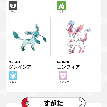
あく
くさ
No.0471
No.0700
グレイシア
ニンフィア
こおり
フェアリー