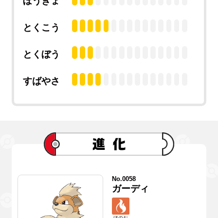
ぼうぎょ
とくこう
とくぼう
すばやさ
No.0058
ガーディ
ほのお