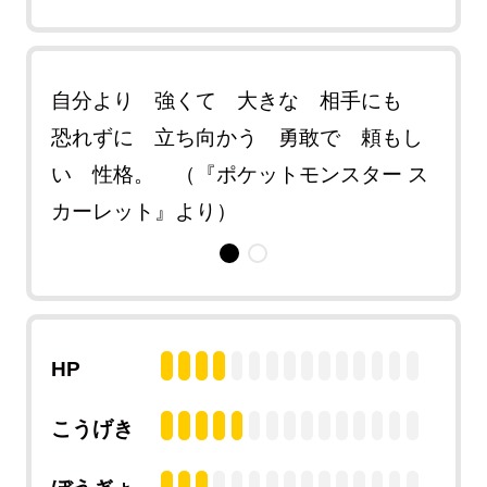
 ほ
自分より 強くて 大きな 相手にも
人懐
る。
恐れずに 立ち向かう 勇敢で 頼もし
えて
ット』
い 性格。 （『ポケットモンスター ス
（『
カーレット』より）
より
HP
こうげき