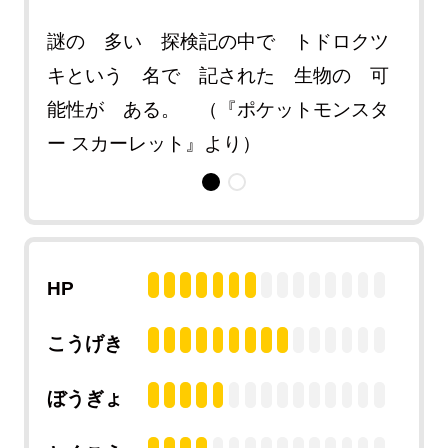
ある
謎の 多い 探検記の中で トドロクツ
怪し
 ポ
キという 名で 記された 生物の 可
地方
スタ
能性が ある。 （『ポケットモンスタ
ケモ
ー スカーレット』より）
ー 
HP
こうげき
ぼうぎょ