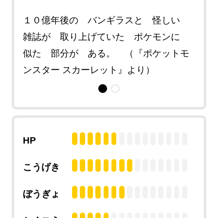
紹介
１０億年後の バンギラスと 怪しい
ある
徴
雑誌が 取り上げていた ポケモンに
され
ー バ
似た 部分が ある。 （『ポケットモ
が 
ンスター スカーレット』より）
イオ
HP
こうげき
ぼうぎょ