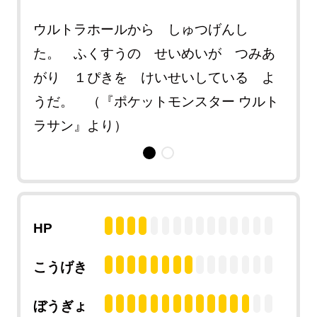
い。
ウルトラホールから しゅつげんし
ＵＢ
き
た。 ふくすうの せいめいが つみあ
とつ
いつ
がり １ぴきを けいせいしている よ
た 
ルトラ
うだ。 （『ポケットモンスター ウルト
だ。
ラサン』より）
ムー
HP
こうげき
ぼうぎょ