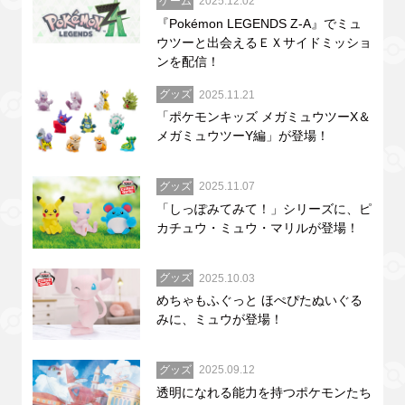
ゲーム
2025.12.02
『Pokémon LEGENDS Z-A』でミュ
ウツーと出会えるＥＸサイドミッショ
ンを配信！
グッズ
2025.11.21
「ポケモンキッズ メガミュウツーX＆
メガミュウツーY編」が登場！
グッズ
2025.11.07
「しっぽみてみて！」シリーズに、ピ
カチュウ・ミュウ・マリルが登場！
グッズ
2025.10.03
めちゃもふぐっと ほぺぴたぬいぐる
みに、ミュウが登場！
グッズ
2025.09.12
透明になれる能力を持つポケモンたち