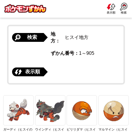
表示順
検索
地
検索
ヒスイ地方
方：
ずかん番号：
1～
905
表示順
ガーディ
（ヒスイの
ウインディ
（ヒスイ
ビリリダマ
（ヒスイ
マルマイン
（ヒスイ