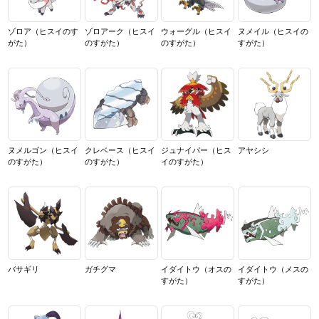
ゾロア
（ヒスイのす
ゾロアーク
（ヒスイ
ウォーグル
（ヒスイ
ヌメイル
（ヒスイの
がた）
のすがた）
のすがた）
すがた）
ヌメルゴン
（ヒスイ
クレベース
（ヒスイ
ジュナイパー
（ヒス
アヤシシ
のすがた）
のすがた）
イのすがた）
バサギリ
ガチグマ
イダイトウ
（オスの
イダイトウ
（メスの
すがた）
すがた）